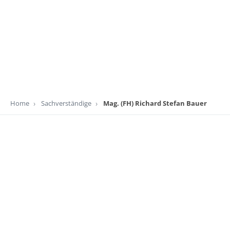
Home
Sachverständige
Mag. (FH) Richard Stefan Bauer
Bundesländer
Burgenland
Kärnten
Niederösterreich
Oberösterreich
Salzburg
Steiermark
Tirol