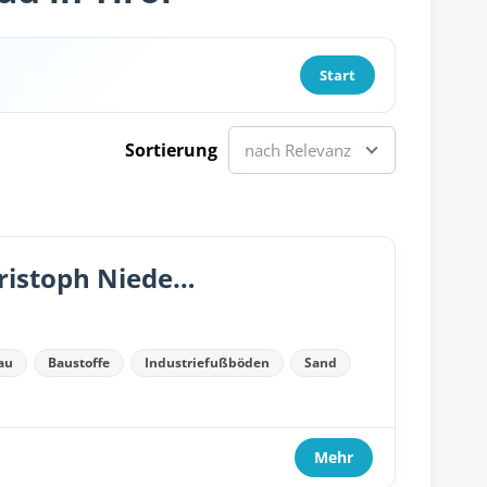
Start
Sortierung
nach Relevanz
Dipl.-Ing. Dr.techn. TR Patrick Christoph Niederegger
au
Baustoffe
Industriefußböden
Sand
Mehr