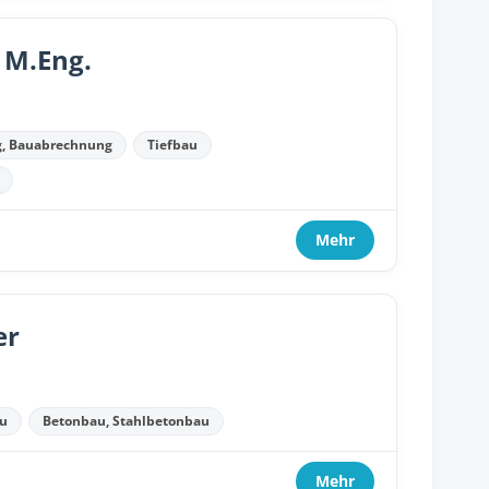
 M.Eng.
g, Bauabrechnung
Tiefbau
Mehr
er
u
Betonbau, Stahlbetonbau
Mehr